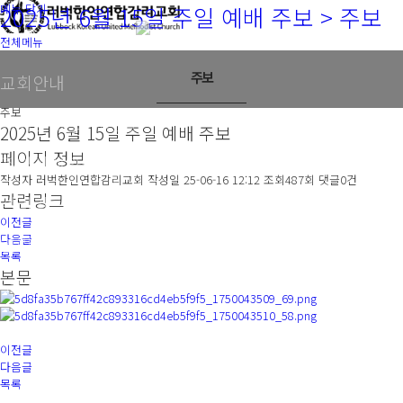
2025년 6월 15일 주일 예배 주보 > 주보
메뉴 닫기
LOGIN
JOIN
주보
전체메뉴
주보
교회안내
주보
예배안내/오시는길
2025년 6월 15일 주일 예배 주보
페이지 정보
주일예배와집회
작성자
러벅한인연합감리교회
작성일
25-06-16 12:12
조회
487회
댓글
0건
관련링크
갤러리
이전글
다음글
열린광장
목록
본문
주보
이전글
다음글
목록