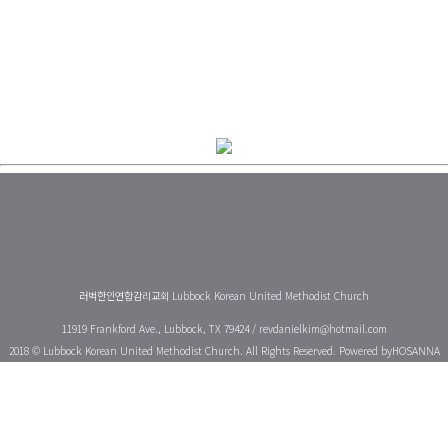
러벅한인연합감리교회 Lubbock Korean United Methodist Church
11919 Frankford Ave., Lubbock, TX 79424 /
revdanielkim@hotmail.com
2018 © Lubbock Korean United Methodist Church. All Rights Reserved. Powered by
HOSANNA